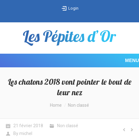
Login
MENU
Les chatons 2018 vont pointer le bout de
leur nez
You are here:
Home
Non classé
21 février 2018
Non classé
By
michel